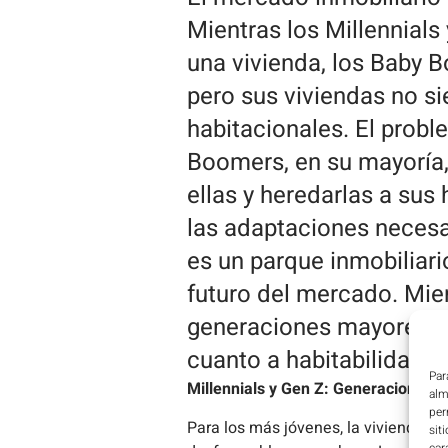
Mientras los Millennials
una vivienda, los Baby B
pero sus viviendas no s
habitacionales. El prob
Boomers, en su mayoría,
ellas y heredarlas a sus
las adaptaciones necesar
es un parque inmobiliario
futuro del mercado. Mie
generaciones mayores pr
cuanto a habitabilidad 
Par
Millennials y Gen Z: Generaciones s
alm
per
Para los más jóvenes, la vivienda pr
sit