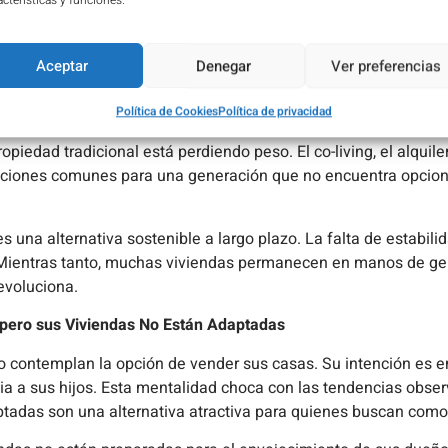
acterísticas y funciones.
os no han crecido al mismo ritmo que el costo de la vivienda, 
a idea de ser propietarios.
oco ayudan. Cada vez es más difícil acceder a un préstamo sin 
Aceptar
Denegar
Ver preferencias
 los requisitos de solvencia exigidos por los bancos, lo que los
oste mensual más alto que una posible hipoteca.
Política de Cookies
Política de privacidad
piedad tradicional está perdiendo peso. El co-living, el alquile
luciones comunes para una generación que no encuentra opcion
s una alternativa sostenible a largo plazo. La falta de estabili
ro. Mientras tanto, muchas viviendas permanecen en manos de g
evoluciona.
pero sus Viviendas No Están Adaptadas
 contemplan la opción de vender sus casas. Su intención es en
a a sus hijos. Esta mentalidad choca con las tendencias obser
ptadas son una alternativa atractiva para quienes buscan como