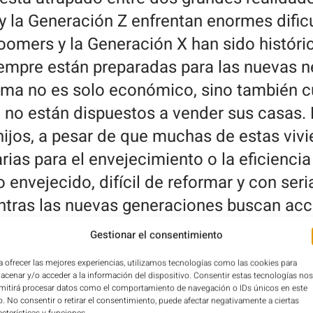
 y la Generación Z enfrentan enormes difi
oomers y la Generación X han sido históri
iempre están preparadas para las nuevas 
lema no es solo económico, sino también cu
 no están dispuestos a vender sus casas.
 hijos, a pesar de que muchas de estas vi
ias para el envejecimiento o la eficiencia
 envejecido, difícil de reformar y con ser
ntras las nuevas generaciones buscan acce
efieren mantener los suyos, aunque con d
Gestionar el consentimiento
y mantenimiento.
a ofrecer las mejores experiencias, utilizamos tecnologías como las cookies para
in Acceso a la Vivienda
acenar y/o acceder a la información del dispositivo. Consentir estas tecnologías nos
mitirá procesar datos como el comportamiento de navegación o IDs únicos en este
opia es casi un sueño inalcanzable. La relación entre ingresos 
io. No consentir o retirar el consentimiento, puede afectar negativamente a ciertas