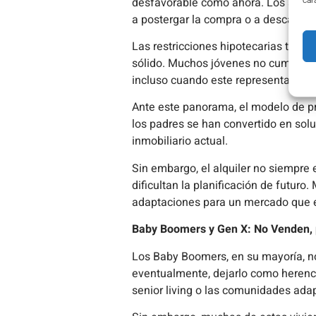
car
desfavorable como ahora. Los salari
a postergar la compra o a descartar l
Las restricciones hipotecarias tamp
sólido. Muchos jóvenes no cumplen con
incluso cuando este representa un c
Ante este panorama, el modelo de pro
los padres se han convertido en so
inmobiliario actual.
Sin embargo, el alquiler no siempre e
dificultan la planificación de futu
adaptaciones para un mercado que 
Baby Boomers y Gen X: No Venden, 
Los Baby Boomers, en su mayoría, no
eventualmente, dejarlo como herenci
senior living o las comunidades ada