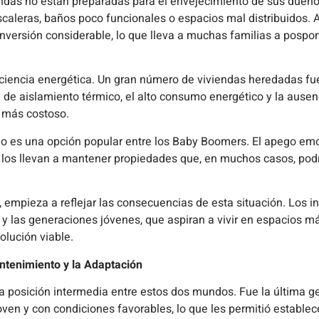
das no están preparadas para el envejecimiento de sus dueños.
caleras, baños poco funcionales o espacios mal distribuidos. 
versión considerable, lo que lleva a muchas familias a pospon
iciencia energética. Un gran número de viviendas heredadas f
ta de aislamiento térmico, el alto consumo energético y la aus
 más costoso.
no es una opción popular entre los Baby Boomers. El apego emoc
s los llevan a mantener propiedades que, en muchos casos, pod
e, empieza a reflejar las consecuencias de esta situación. Los
 y las generaciones jóvenes, que aspiran a vivir en espacios más
olución viable.
ntenimiento y la Adaptación
a posición intermedia entre estos dos mundos. Fue la última 
oven y con condiciones favorables, lo que les permitió establ