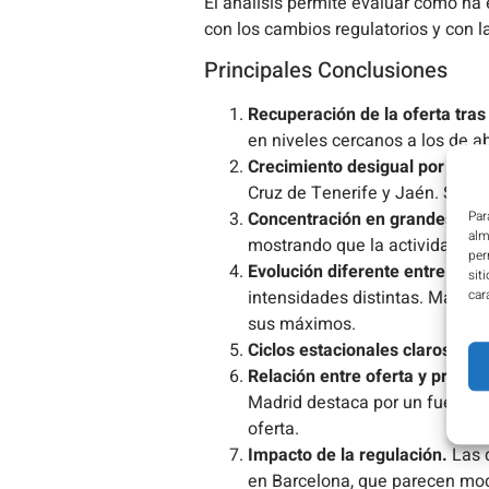
El análisis permite evaluar cómo ha 
con los cambios regulatorios y con la
Principales Conclusiones
Recuperación de la oferta tras
en niveles cercanos a los de ab
Crecimiento desigual por provi
Cruz de Tenerife y Jaén. Solo M
Par
Concentración en grandes merc
alm
mostrando que la actividad se 
per
Evolución diferente entre Madr
sit
car
intensidades distintas. Madrid
sus máximos.
Ciclos estacionales claros.
Se i
Relación entre oferta y precios
Madrid destaca por un fuerte i
oferta.
Impacto de la regulación.
Las d
en Barcelona, que parecen mode