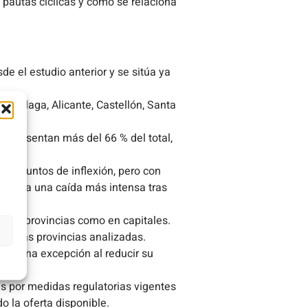
n pautas cíclicas y cómo se relaciona
e el estudio anterior y se sitúa ya
Málaga, Alicante, Castellón, Santa
representan más del 66 % del total,
los puntos de inflexión, pero con
egistra una caída más intensa tras
o en provincias como en capitales.
das las provincias analizadas.
 es una excepción al reducir su
as por medidas regulatorias vigentes
 la oferta disponible.