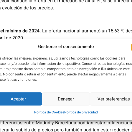
evolucionado la oferta en el mercado de alquiler, si se aprecia
 evolución de los precios.
 el mínimo de 2024.
La oferta nacional aumentó un 15,63 % desd
ril de 2020.
ncias.
Los mayores incrementos desde mínimos se observan en 
Gestionar el consentimiento
elilla presenta cifras en mínimos históricos.
a ofrecer las mejores experiencias, utilizamos tecnologías como las cookies para
ados y zonas turísticas.
Las diez provincias con mayor oferta 
acenar y/o acceder a la información del dispositivo. Consentir estas tecnologías nos
concentra en grandes áreas urbanas y destinos turísticos.
mitirá procesar datos como el comportamiento de navegación o IDs únicos en este
id y Barcelona.
Ambas provincias muestran ciclos similares en 
io. No consentir o retirar el consentimiento, puede afectar negativamente a ciertas
acterísticas y funciones.
 recupera su oferta más rápidamente, mientras que Barcelona r
dentifican máximos anuales en julio y mínimos en octubre tant
Aceptar
Denegar
Ver preferencias
.
Aunque la oferta aumenta, los precios continúan al alza en to
ncremento simultáneo de oferta y precios, mientras que Málaga
Política de Cookies
Política de privacidad
iferencias entre Madrid y Barcelona podrían estar influenciad
rar la subida de precios pero también podrían estar reduciendo