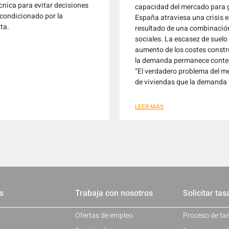
nica para evitar decisiones
capacidad del mercado para g
condicionado por la
España atraviesa una crisis e
rta.
resultado de una combinación
sociales. La escasez de suelo 
aumento de los costes constr
la demanda permanece conten
“El verdadero problema del me
de viviendas que la demanda 
LEER MÁS
s
Trabaja con nosotros
Solicitar tas
Ofertas de empleo
Proceso de ta