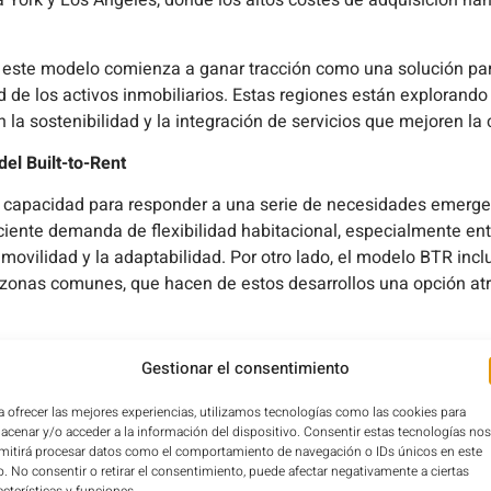
ork y Los Ángeles, donde los altos costes de adquisición han c
, este modelo comienza a ganar tracción como una solución par
d de los activos inmobiliarios. Estas regiones están explorando
a sostenibilidad y la integración de servicios que mejoren la c
del Built-to-Rent
 su capacidad para responder a una serie de necesidades emerge
eciente demanda de flexibilidad habitacional, especialmente en
movilidad y la adaptabilidad. Por otro lado, el modelo BTR incl
zonas comunes, que hacen de estos desarrollos una opción atr
 el Built-to-Rent ofrece ventajas significativas. La generación 
Gestionar el consentimiento
il de alcanzar en un mercado de compraventa más volátil. Adem
ad, alineándose con los principios ESG y atrayendo a inversore
a ofrecer las mejores experiencias, utilizamos tecnologías como las cookies para
acenar y/o acceder a la información del dispositivo. Consentir estas tecnologías nos
mitirá procesar datos como el comportamiento de navegación o IDs únicos en este
uilt-to-Rent
io. No consentir o retirar el consentimiento, puede afectar negativamente a ciertas