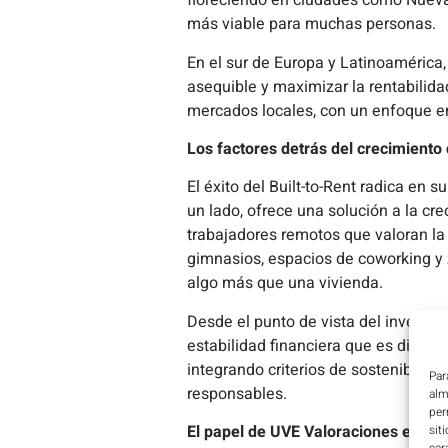
floreciendo en ciudades como Nueva Y
más viable para muchas personas.
En el sur de Europa y Latinoamérica
asequible y maximizar la rentabilida
mercados locales, con un enfoque en l
Los factores detrás del crecimiento 
El éxito del Built-to-Rent radica en
un lado, ofrece una solución a la cr
trabajadores remotos que valoran la 
gimnasios, espacios de coworking y 
algo más que una vivienda.
Desde el punto de vista del inversor,
estabilidad financiera que es difíc
integrando criterios de sostenibilid
Par
responsables.
alm
per
El papel de UVE Valoraciones en el B
sit