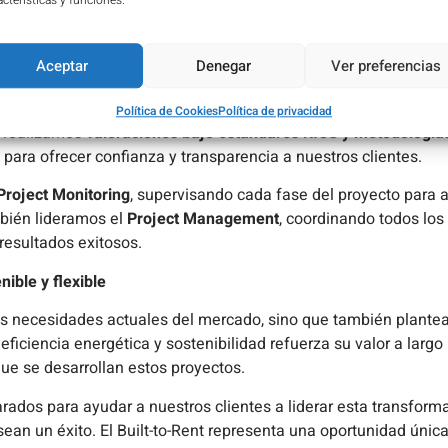
acterísticas y funciones.
n,
UVE Valoraciones
se posiciona como un aliado estratégico p
Built-to-Rent. Desde el análisis de viabilidad hasta la gestión i
Aceptar
Denegar
Ver preferencias
alizados que garantizan el éxito en cada etapa del proceso.
s detallados de
viabilidad económica y técnica
, asegurándose d
Política de Cookies
Política de privacidad
, realizamos
valoraciones bajo estándares RICS y metodología
 para ofrecer confianza y transparencia a nuestros clientes.
Project Monitoring
, supervisando cada fase del proyecto para 
mbién lideramos el
Project Management
, coordinando todos los
 resultados exitosos.
ible y flexible
 las necesidades actuales del mercado, sino que también plante
 eficiencia energética y sostenibilidad refuerza su valor a largo
e se desarrollan estos proyectos.
rados para ayudar a nuestros clientes a liderar esta transform
ean un éxito. El Built-to-Rent representa una oportunidad única